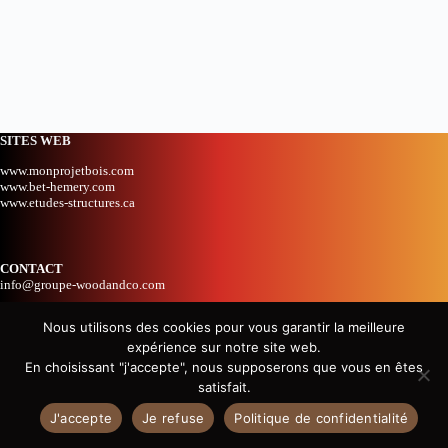
SITES WEB
www.monprojetbois.com
www.bet-hemery.com
www.etudes-structures.ca
CONTACT
info@groupe-woodandco.com
Nous utilisons des cookies pour vous garantir la meilleure
expérience sur notre site web.
ADRESSE
112 cours Gambetta, 33150 CENON
En choisissant "j'accepte", nous supposerons que vous en êtes
satisfait.
J'accepte
Je refuse
Politique de confidentialité
Copyright © 2026 - Groupe Wood And Co /
Mentions légales
et confidentialité